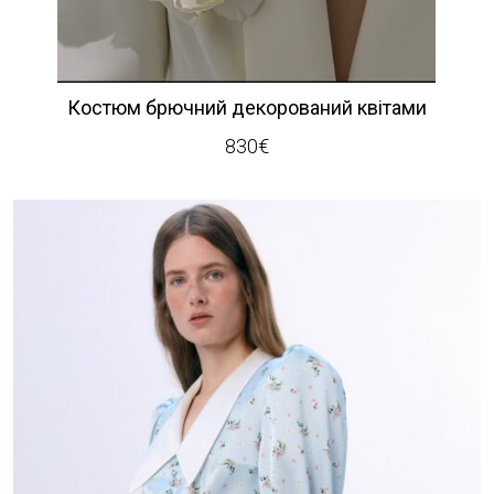
Костюм брючний декорований квітами
830
€