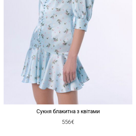
Сукня блакитна з квітами
556
€