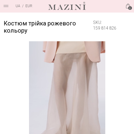
UA
/
EUR
0
Костюм трійка рожевого
SKU:
159 814 826
кольору