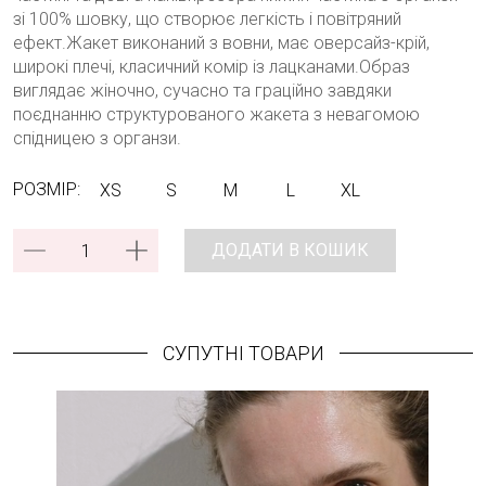
зі 100% шовку, що створює легкість і повітряний
ефект.Жакет виконаний з вовни, має оверсайз-крій,
широкі плечі, класичний комір із лацканами.Образ
виглядає жіночно, сучасно та граційно завдяки
поєднанню структурованого жакета з невагомою
спідницею з органзи.
РОЗМІР:
XS
S
M
L
XL
ДОДАТИ В КОШИК
СУПУТНІ ТОВАРИ