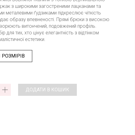
джак з широкими загостреними лацканами та
и металевими ґудзиками підкреслює чіткість
одає образу впевненості. Прямі брюки з високою
ворюють витончений, подовжений профіль.
ір для тих, хто цінує елегантність з відтінком
малістичної естетики.
 РОЗМІРІВ
ДОДАТИ В КОШИК