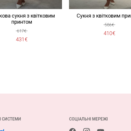
ова сукня з квітковим
Сукня з квітковим пр
принтом
586
€
617
€
Оригінал
Поточна
410
€
Оригінальна
Поточна
431
€
ціна:
ціна:
ціна:
ціна:
586€.
410€.
617€.
431€.
І СИСТЕМИ
СОЦІАЛЬНІ МЕРЕЖІ