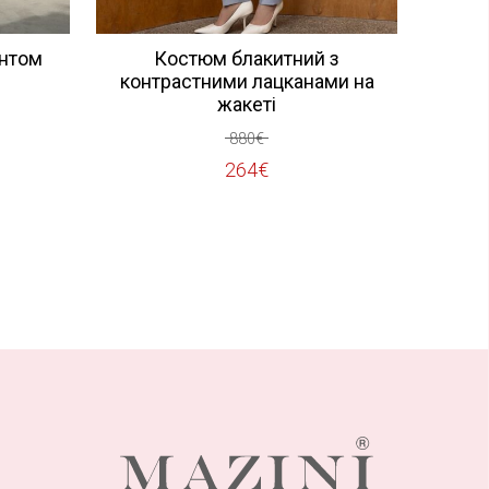
интом
Костюм блакитний з
контрастними лацканами на
жакеті
ьна
880
€
Оригінальна
Поточна
264
€
ціна:
ціна:
880€.
264€.