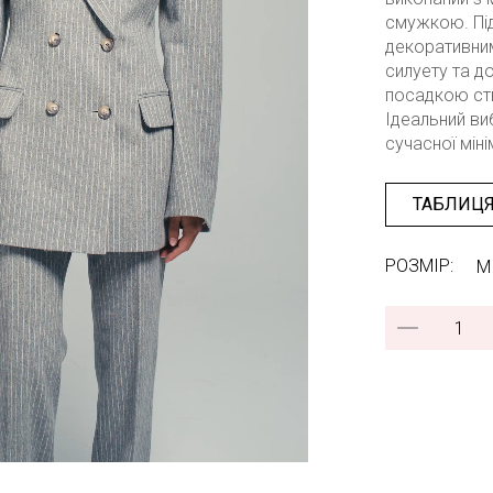
смужкою. Пі
декоративним
силуету та д
посадкою ст
Ідеальний виб
сучасної міні
ТАБЛИЦЯ
РОЗМІР:
M