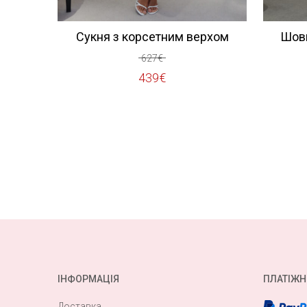
Сукня з корсетним верхом
Шовк
627
€
Оригінальна
Поточна
439
€
ціна:
ціна:
627€.
439€.
ІНФОРМАЦІЯ
ПЛАТІЖН
Доставка