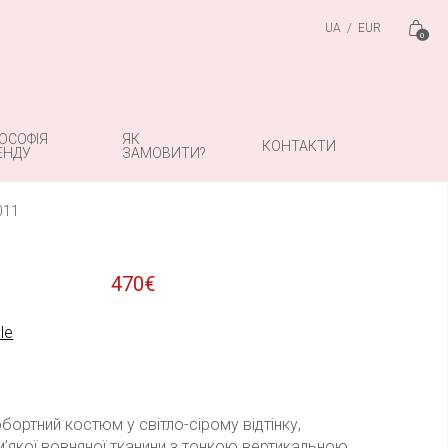
UA
/
EUR
0
й вовняний костюм у світло-сірій
ЛОСОФІЯ
ЯК
КОНТАКТИ
ЕНДУ
ЗАМОВИТИ?
011
на
470
€
le
бортний костюм у світло-сірому відтінку,
м’якої вовняної тканини з тонкою вертикальною