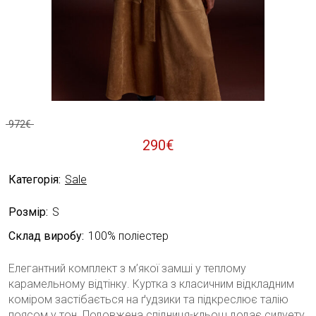
972
€
Оригінальна
Поточна
290
€
ціна:
ціна:
Категорія:
Sale
972€.
290€.
Розмір:
S
Склад виробу:
100% поліестер
Елегантний комплект з м’якої замші у теплому
карамельному відтінку. Куртка з класичним відкладним
коміром застібається на ґудзики та підкреслює талію
поясом у тон. Подовжена спідниця-кльош додає силуету