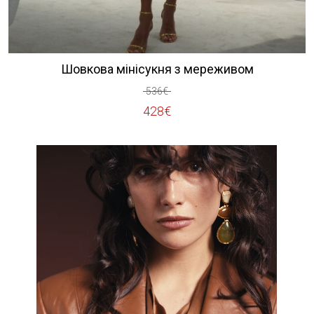
Шовкова мінісукня з мереживом
536
€
Оригінальна
Поточна
428
€
ціна:
ціна:
536€.
428€.