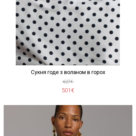
Сукня годе з воланом в горох
627
€
Оригінальна
Поточна
501
€
ціна:
ціна:
627€.
501€.