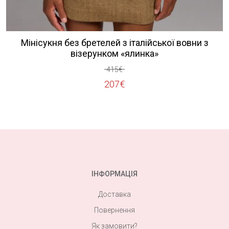
Мінісукня без бретелей з італійської вовни з
візерунком «ялинка»
415
€
Оригінальна
Поточна
207
€
ціна:
ціна:
415€.
207€.
ІНФОРМАЦІЯ
Доставка
Повернення
Як замовити?