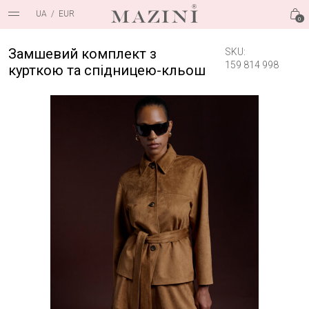
UA
/
EUR
0
Замшевий комплект з
SKU:
159 814 998
курткою та спідницею-кльош